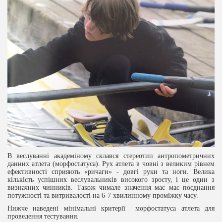
В веслуванні академіному склався стереотип антропометричних
данних атлета (морфостатуса). Рух атлета в човні з великим рівнем
ефективності сприяють «ричаги» - довгі руки та ноги. Велика
кількість успішних веслувальників високого зросту, і це один з
визначних чинників. Також чимале значення має має поєднання
потужності та витривалості на 6-7 хвилинному проміжку часу.
Нижче наведені мінімальні критерії морфостатуса атлета для
проведення тестування.