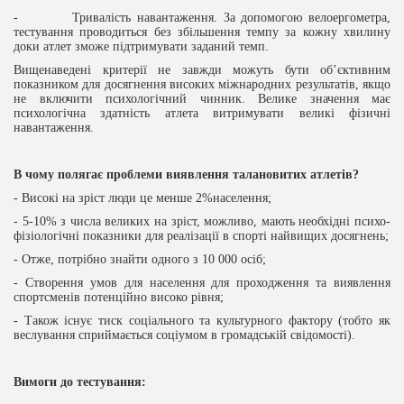
- Тривалість навантаження. За допомогою велоергометра,
тестування проводиться без збільшення темпу за кожну хвилину
доки атлет зможе підтримувати заданий темп.
Вищенаведені критерії не завжди можуть бути об’єктивним
показником для досягнення високих міжнародних результатів, якщо
не включити психологічний чинник. Велике значення має
психологічна здатність атлета витримувати великі фізичні
навантаження.
В чому полягає проблеми виявлення талановитих атлетів?
- Високі на зріст люди це менше 2%населення;
- 5-10% з числа великих на зріст, можливо, мають необхідні психо-
фізіологічні показники для реалізації в спорті найвищих досягнень;
- Отже, потрібно знайти одного з 10 000 осіб;
- Створення умов для населення для проходження та виявлення
спортсменів потенційно високо рівня;
- Також існує тиск соціального та культурного фактору (тобто як
веслування сприймається соціумом в громадській свідомості).
Вимоги до тестування: