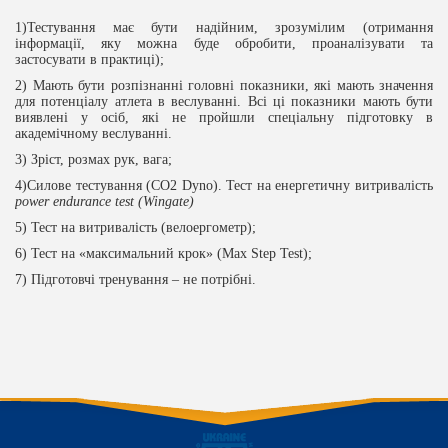
1)Тестування має бути надійним, зрозумілим (отримання
інформації, яку можна буде обробити, проаналізувати та
застосувати в практиці);
2) Мають бути розпізнанні головні показники, які мають значення
для потенціалу атлета в веслуванні. Всі ці показники мають бути
виявлені у осіб, які не пройшли спеціальну підготовку в
академічному веслуванні.
3) Зріст, розмах рук, вага;
4)Силове тестування (СО2 Dyno). Тест на енергетичну витривалість
power
endurance
test
(
Wingate
)
5) Тест на витривалість (велоергометр);
6) Тест на «максимальний крок» (Max Step Test);
7) Підготовчі тренування – не потрібні.