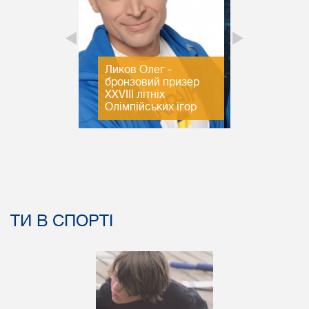
Ликов Олег -
Гринь Сергій -
я -
бронзовий призер
бронзовий призер
х
XXVIII літніх
XXVIII літніх
Олімпійських ігор
Олімпійських ігор
ТИ В СПОРТІ