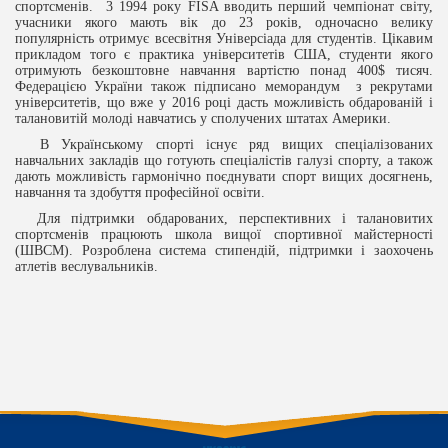
спортсменів. 3 1994 року FISA вводить перший чемпіонат світу,
учасники якого мають вік до 23 років, одночасно велику
популярність отримує всесвітня Універсіада для студентів. Цікавим
прикладом того є практика університетів США, студенти якого
отримують безкоштовне навчання вартістю понад 400$ тисяч.
Федерацією України також підписано меморандум з рекрутами
університетів, що вже у 2016 році дасть можливість обдарованій і
талановитій молоді навчатись у сполучених штатах Америки.
В Українському спорті існує ряд вищих спеціалізованих
навчальних закладів що готують спеціалістів галузі спорту, а також
дають можливість гармонічно поєднувати спорт вищих досягнень,
навчання та здобуття професійної освіти.
Для підтримки обдарованих, перспективних і талановитих
спортсменів працюють школа вищої спортивної майстерності
(ШВСМ). Розроблена система стипендій, підтримки і заохочень
атлетів веслувальників.