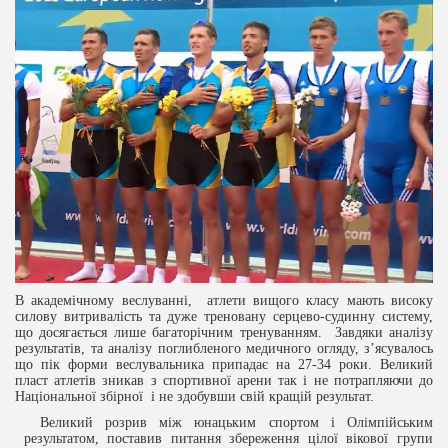
В академічному веслуванні, атлети вищого класу мають високу
силову витривалість та дуже треновану серцево-судинну систему,
що досягається лише багаторічним тренуванням. Завдяки аналізу
результатів, та аналізу поглибленого медичного огляду, з’ясувалось
що пік форми веслувальника припадає на 27-34 роки. Великий
пласт атлетів зникав з спортивної арени так і не потрапляючи до
Національної збірної і не здобувши свій кращій результат.
Великий розрив між юнацьким спортом і Олімпійським
результатом, поставив питання збереження цілої вікової групи